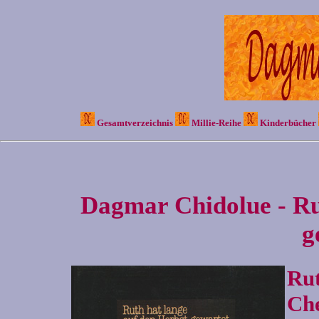
Gesamtverzeichnis
Millie-Reihe
Kinderbücher
Dagmar Chidolue - Ru
g
Ru
Che