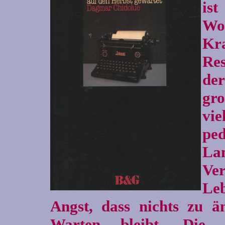
ist
Wo
Kra
Re
de
gro
vi
ped
La
Ver
Le
Angst, dass nichts zu ä
Warten bleibt. Die 